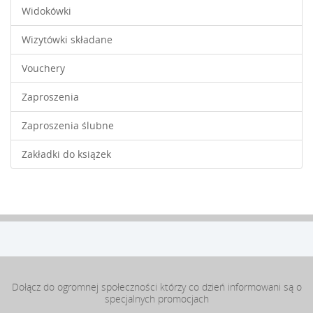
Widokówki
Wizytówki składane
Vouchery
Zaproszenia
Zaproszenia ślubne
Zakładki do książek
Dołącz do ogromnej społeczności którzy co dzień informowani są o
specjalnych promocjach