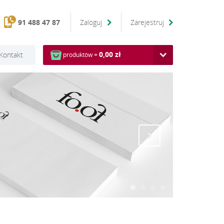
91 488 47 87
Zaloguj
Zarejestruj
0,00 zł
Kontakt
produktów =