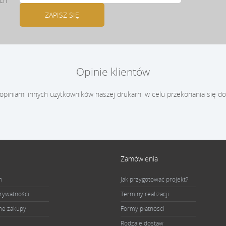
ach
Opinie klientów
 opiniami innych użytkowników naszej drukarni w celu przekonania się do
Zamówienia
n
Jak przygotować projekt?
prywatności
Terminy realizacji
ne zakupy
Formy płatności
Rodzaje dostaw