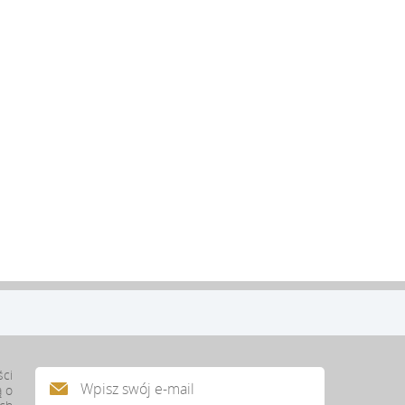
ści
ą o