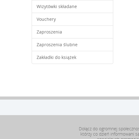
Wizytówki składane
Vouchery
Zaproszenia
Zaproszenia ślubne
Zakładki do książek
Dołącz do ogromnej społeczno
którzy co dzień informowani s