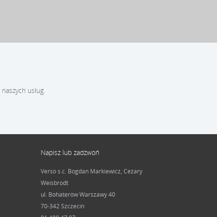
 naszych usług.
Napisz lub zadzwoń
Verso s.c. Bogdan Markiewicz, Cezary
Weisbrodt
ul. Bohaterów Warszawy 40
70-342 Szczecin