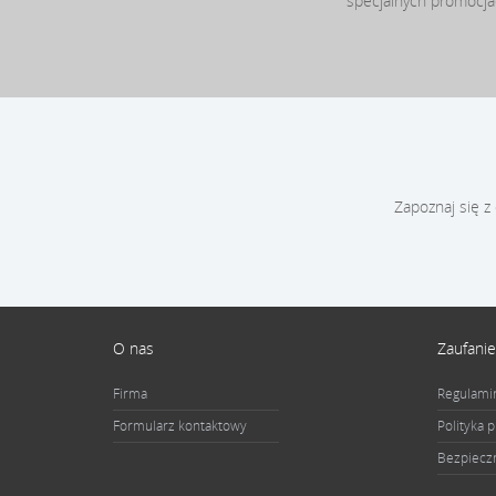
specjalnych promocj
Zapoznaj się z
O nas
Zaufanie
Firma
Regulami
Formularz kontaktowy
Polityka 
Bezpiecz