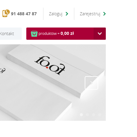
91 488 47 87
Zaloguj
Zarejestruj
0,00 zł
Kontakt
produktów =