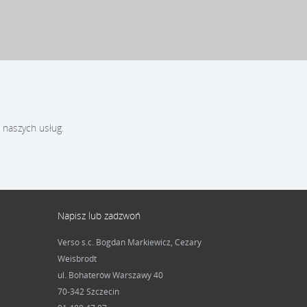
 naszych usług.
Napisz lub zadzwoń
Verso s.c. Bogdan Markiewicz, Cezary
Weisbrodt
ul. Bohaterów Warszawy 40
70-342 Szczecin