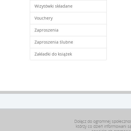
Wizytówki składane
Vouchery
Zaproszenia
Zaproszenia ślubne
Zakładki do książek
Dołącz do ogromnej społeczno
którzy co dzień informowani s