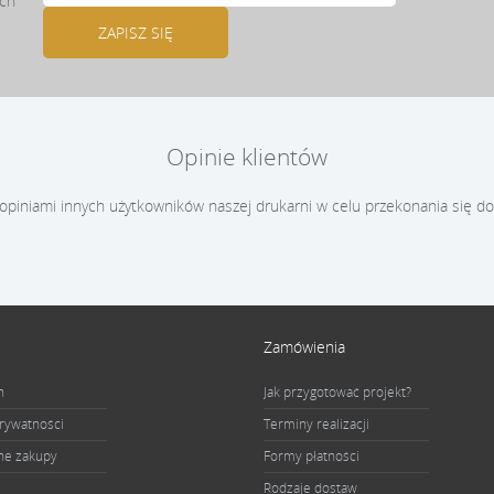
ach
Opinie klientów
 opiniami innych użytkowników naszej drukarni w celu przekonania się do
Zamówienia
n
Jak przygotować projekt?
prywatności
Terminy realizacji
ne zakupy
Formy płatności
Rodzaje dostaw