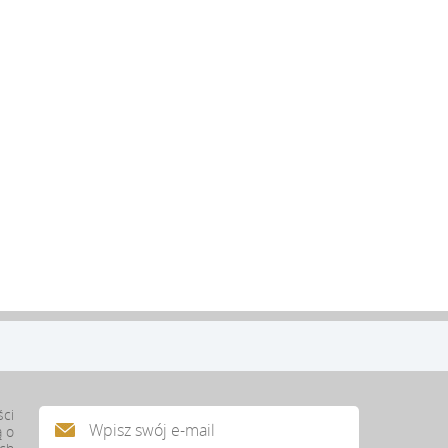
ści
ą o