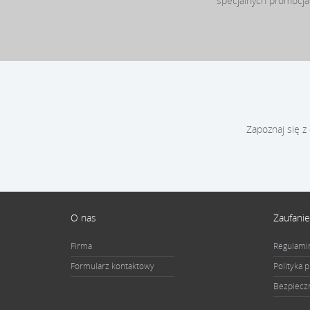
specjalnych promocj
Zapoznaj się z
O nas
Zaufanie
Firma
Regulami
Formularz kontaktowy
Polityka 
Bezpiecz